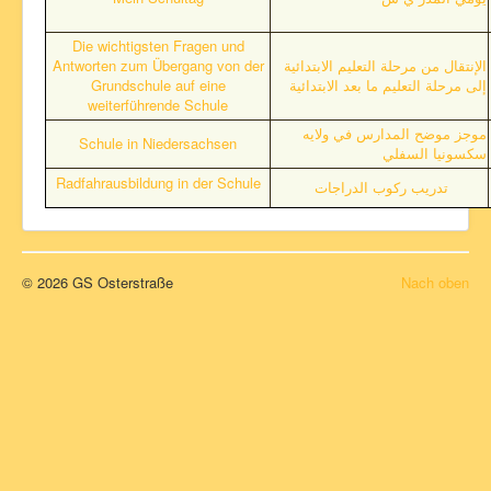
Kontakt
Die wichtigsten Fragen und
Impressum
Antworten zum Übergang von der
الإنتقال من مرحلة التعليم الابتدائية
Grundschule auf eine
إلى مرحلة التعليم ما بعد الابتدائية
Umweltschule in Europa
weiterführende Schule
Schulhund Freddie
موجز موضح المدارس في ولايه
Schule in Niedersachsen
سكسونيا السفلي
Mehrsprachigkeit
Radfahrausbildung in der Schule
تدريب ركوب الدراجات
KOV-Besondere Begabungen fördern
© 2026 GS Osterstraße
Nach oben